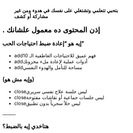
بتحبي تتعلمي وتشتغلي على نفسك في هدوء ومن غير
مشاركة أو كشف
. إذن المحتوى ده معمول علشانك
إيه هو “إعادة ضبط احتياجات الحب”
فهم عميق للاحتياجات العاطفية الـ 10
add
أدوات عملية لإعادة ملء مخزونك
add
مساحة للتأمل والهدوء النفسي
add
(وإيه مش هو)
ليس جلسة علاج نفسي سريري
close
ليس جلسات جماعية أو نقاشات مفتوحة
close
ليس حلاً سحرياً بدون تطبيق
close
⸻
هتاخدي إيه بالضبط؟