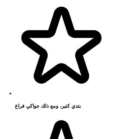
بتدي كتير، ومع ذلك جواكي فراغ