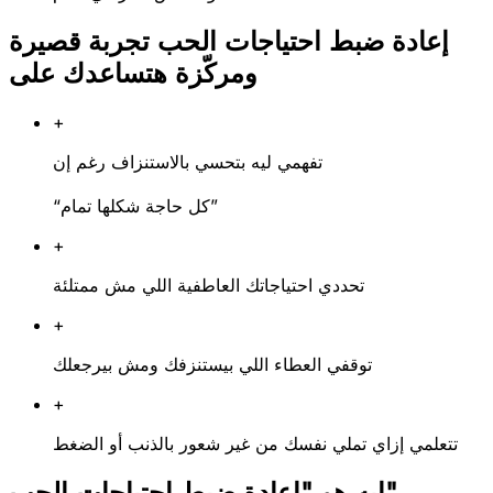
إعادة ضبط احتياجات الحب تجربة قصيرة
ومركّزة هتساعدك على
+
تفهمي ليه بتحسي بالاستنزاف رغم إن
“كل حاجة شكلها تمام”
+
تحددي احتياجاتك العاطفية اللي مش ممتلئة
+
توقفي العطاء اللي بيستنزفك ومش بيرجعلك
+
تتعلمي إزاي تملي نفسك من غير شعور بالذنب أو الضغط
إيه هو "إعادة ضبط احتياجات الحب"